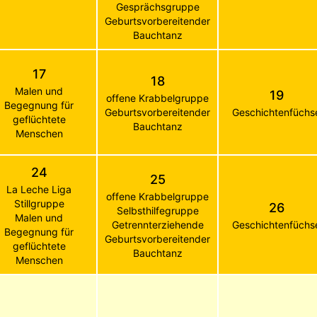
Gesprächsgruppe
Geburtsvorbereitender
Bauchtanz
17
18
Malen und
19
offene Krabbelgruppe
Begegnung für
Geburtsvorbereitender
Geschichtenfüchs
geflüchtete
Bauchtanz
Menschen
24
25
La Leche Liga
offene Krabbelgruppe
Stillgruppe
26
Selbsthilfegruppe
Malen und
Getrennterziehende
Geschichtenfüchs
Begegnung für
Geburtsvorbereitender
geflüchtete
Bauchtanz
Menschen