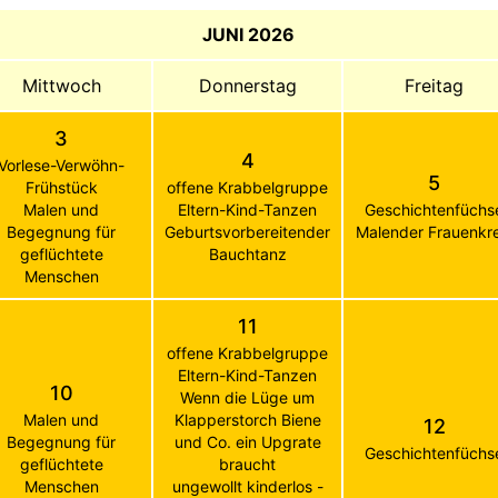
JUNI 2026
Mittwoch
Donnerstag
Freitag
3
4
Vorlese-Verwöhn-
5
Frühstück
offene Krabbelgruppe
Malen und
Eltern-Kind-Tanzen
Geschichtenfüchs
Begegnung für
Geburtsvorbereitender
Malender Frauenkre
geflüchtete
Bauchtanz
Menschen
11
offene Krabbelgruppe
Eltern-Kind-Tanzen
10
Wenn die Lüge um
Malen und
Klapperstorch Biene
12
Begegnung für
und Co. ein Upgrate
Geschichtenfüchs
geflüchtete
braucht
Menschen
ungewollt kinderlos -