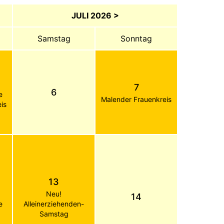
JULI 2026 >
Samstag
Sonntag
7
6
e
Malender Frauenkreis
is
13
Neu!
14
e
Alleinerziehenden-
Samstag