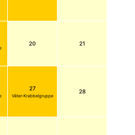
20
21
e
27
28
e
Väter-Krabbelgruppe