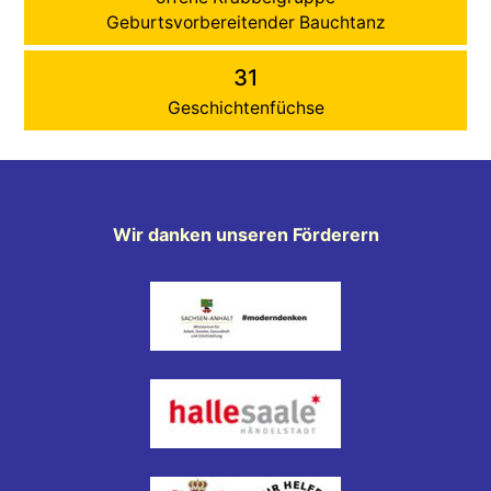
Geburtsvorbereitender Bauchtanz
31
Geschichtenfüchse
Wir danken unseren Förderern