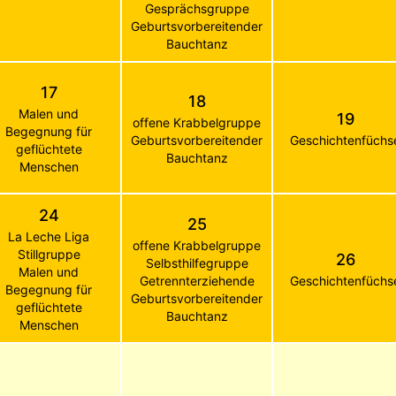
Gesprächsgruppe
Geburtsvorbereitender
Bauchtanz
17
18
Malen und
19
offene Krabbelgruppe
Begegnung für
Geburtsvorbereitender
Geschichtenfüchs
geflüchtete
Bauchtanz
Menschen
24
25
La Leche Liga
offene Krabbelgruppe
Stillgruppe
26
Selbsthilfegruppe
Malen und
Getrennterziehende
Geschichtenfüchs
Begegnung für
Geburtsvorbereitender
geflüchtete
Bauchtanz
Menschen