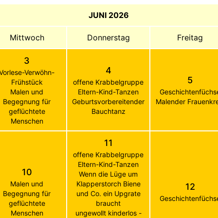
JUNI 2026
Mittwoch
Donnerstag
Freitag
3
4
Vorlese-Verwöhn-
5
Frühstück
offene Krabbelgruppe
Malen und
Eltern-Kind-Tanzen
Geschichtenfüchs
Begegnung für
Geburtsvorbereitender
Malender Frauenkre
geflüchtete
Bauchtanz
Menschen
11
offene Krabbelgruppe
Eltern-Kind-Tanzen
10
Wenn die Lüge um
Malen und
Klapperstorch Biene
12
Begegnung für
und Co. ein Upgrate
Geschichtenfüchs
geflüchtete
braucht
Menschen
ungewollt kinderlos -