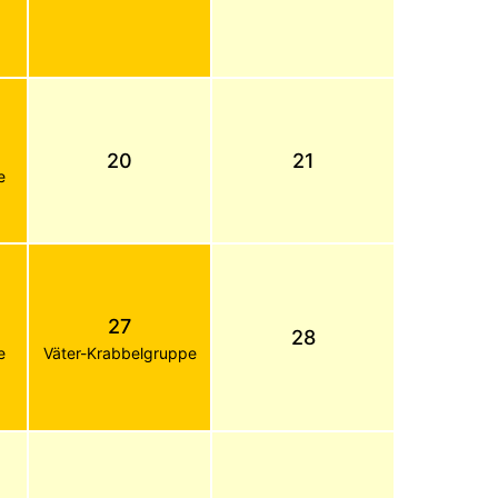
20
21
e
27
28
e
Väter-Krabbelgruppe