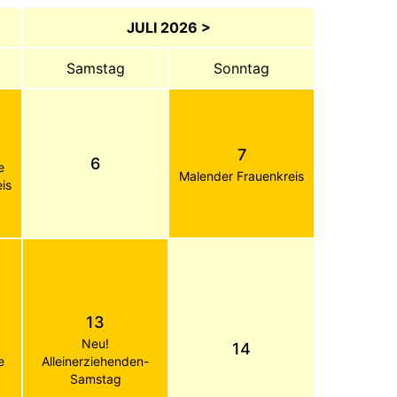
JULI 2026 >
Samstag
Sonntag
7
6
e
Malender Frauenkreis
is
13
Neu!
14
e
Alleinerziehenden-
Samstag