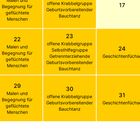
Malen und
offene Krabbelgruppe
17
Begegnung für
Geburtsvorbereitender
geflüchtete
Bauchtanz
Menschen
23
22
offene Krabbelgruppe
Malen und
24
Selbsthilfegruppe
Begegnung für
Getrennterziehende
Geschichtenfüchs
geflüchtete
Geburtsvorbereitender
Menschen
Bauchtanz
29
30
Malen und
31
offene Krabbelgruppe
Begegnung für
Geburtsvorbereitender
Geschichtenfüchs
geflüchtete
Bauchtanz
Menschen