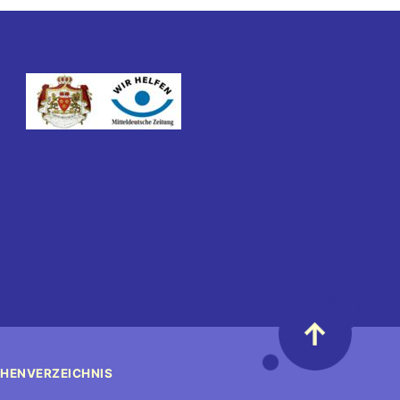
↑
HENVERZEICHNIS