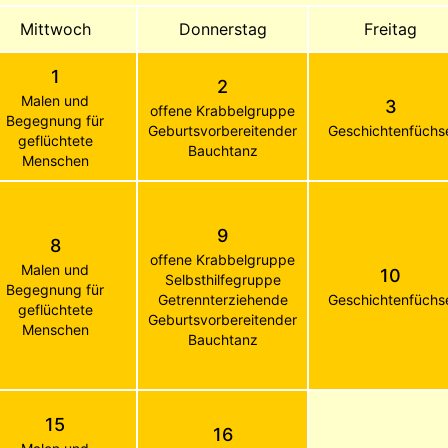
Mittwoch
Donnerstag
Freitag
1
2
Malen und
3
offene Krabbelgruppe
Begegnung für
Geburtsvorbereitender
Geschichtenfüchs
geflüchtete
Bauchtanz
Menschen
9
8
offene Krabbelgruppe
Malen und
10
Selbsthilfegruppe
Begegnung für
Getrennterziehende
Geschichtenfüchs
geflüchtete
Geburtsvorbereitender
Menschen
Bauchtanz
15
16