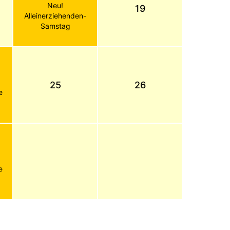
Neu!
19
Alleinerziehenden-
Samstag
25
26
e
e