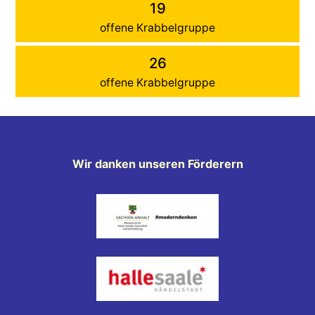
19
offene Krabbelgruppe
26
offene Krabbelgruppe
Wir danken unseren Förderern