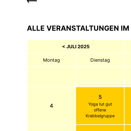
ALLE VERANSTALTUNGEN IM 
< JULI 2025
Montag
Dienstag
5
Yoga tut gut
4
offene
Krabbelgruppe