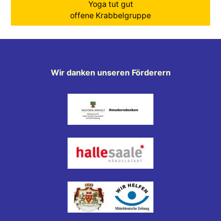
Yoga tut gut
offene Krabbelgruppe
Wir danken unseren Förderern