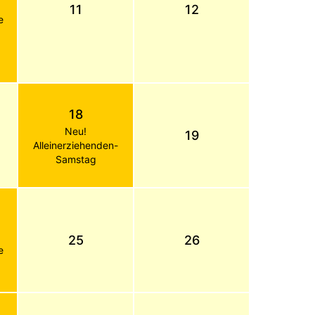
11
12
e
18
Neu!
19
Alleinerziehenden-
Samstag
25
26
e