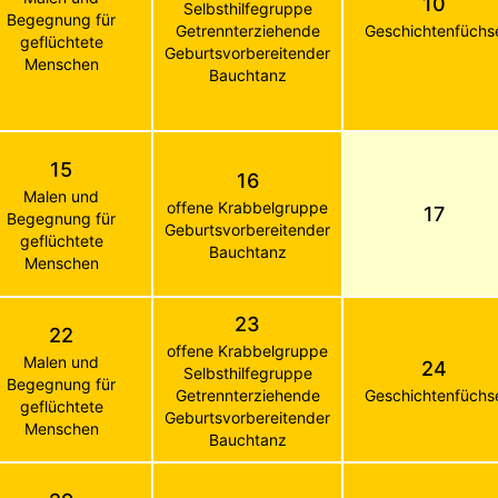
10
Selbsthilfegruppe
Begegnung für
Getrennterziehende
Geschichtenfüchs
geflüchtete
Geburtsvorbereitender
Menschen
Bauchtanz
15
16
Malen und
offene Krabbelgruppe
17
Begegnung für
Geburtsvorbereitender
geflüchtete
Bauchtanz
Menschen
23
22
offene Krabbelgruppe
Malen und
24
Selbsthilfegruppe
Begegnung für
Getrennterziehende
Geschichtenfüchs
geflüchtete
Geburtsvorbereitender
Menschen
Bauchtanz