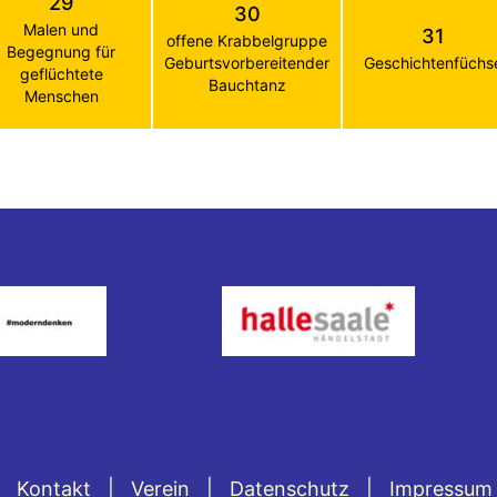
29
30
Malen und
31
offene Krabbelgruppe
Begegnung für
Geburtsvorbereitender
Geschichtenfüchs
geflüchtete
Bauchtanz
Menschen
Kontakt
Verein
Datenschutz
Impressum