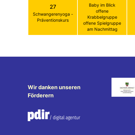
Baby im Blick
27
offene
Schwangerenyoga -
Krabbelgruppe
Präventionskurs
offene Spielgruppe
am Nachmittag
Wir danken unseren
Förderern