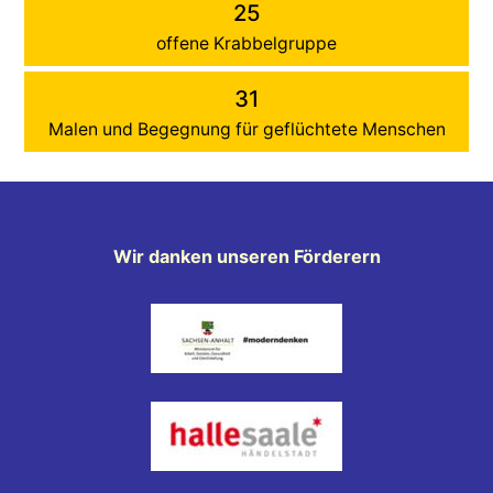
25
offene Krabbelgruppe
31
Malen und Begegnung für geflüchtete Menschen
Wir danken unseren Förderern