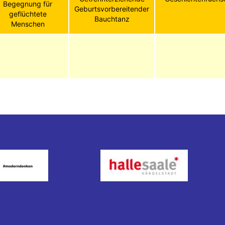
Begegnung für
Geburtsvorbereitender
geflüchtete
Bauchtanz
Menschen