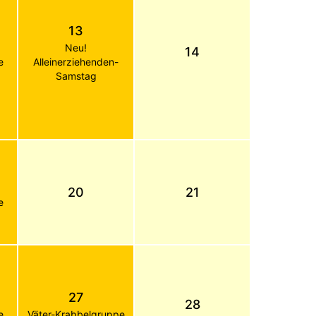
13
Neu!
14
e
Alleinerziehenden-
Samstag
20
21
e
27
28
e
Väter-Krabbelgruppe