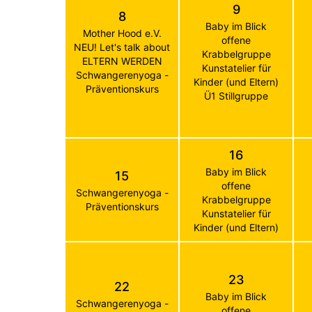
9
8
Baby im Blick
Mother Hood e.V.
offene
NEU! Let's talk about
Krabbelgruppe
ELTERN WERDEN
Kunstatelier für
Schwangerenyoga -
Kinder (und Eltern)
Präventionskurs
Ü1 Stillgruppe
16
Baby im Blick
15
offene
Schwangerenyoga -
Krabbelgruppe
Präventionskurs
Kunstatelier für
Kinder (und Eltern)
23
22
Baby im Blick
Schwangerenyoga -
offene