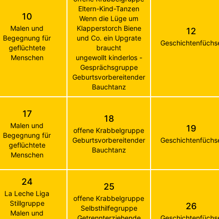
Eltern-Kind-Tanzen
10
Wenn die Lüge um
Malen und
Klapperstorch Biene
12
Begegnung für
und Co. ein Upgrate
Geschichtenfüchs
geflüchtete
braucht
Menschen
ungewollt kinderlos -
Gesprächsgruppe
Geburtsvorbereitender
Bauchtanz
17
18
Malen und
19
offene Krabbelgruppe
Begegnung für
Geburtsvorbereitender
Geschichtenfüchs
geflüchtete
Bauchtanz
Menschen
24
25
La Leche Liga
offene Krabbelgruppe
Stillgruppe
26
Selbsthilfegruppe
Malen und
Getrennterziehende
Geschichtenfüchs