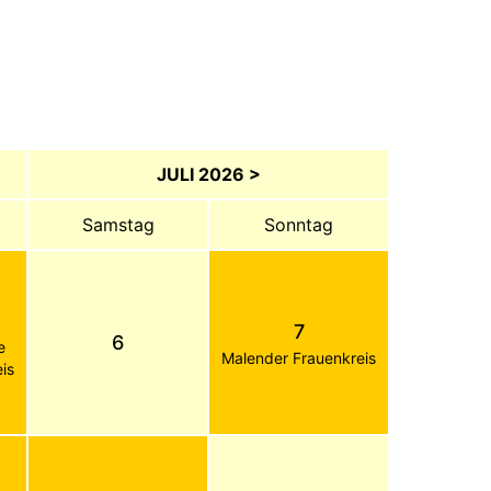
JULI 2026 >
Samstag
Sonntag
7
6
e
Malender Frauenkreis
is