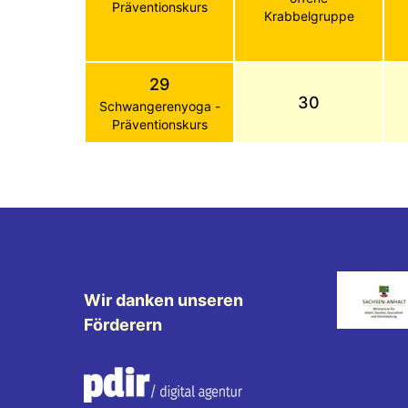
Präventionskurs
Krabbelgruppe
29
30
Schwangerenyoga -
Präventionskurs
Wir danken unseren
Förderern