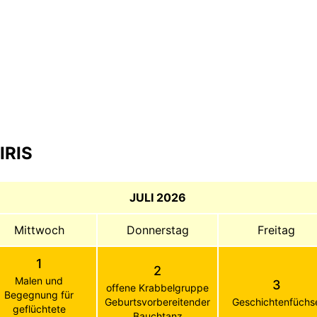
IRIS
JULI 2026
Mittwoch
Donnerstag
Freitag
1
2
Malen und
3
offene Krabbelgruppe
Begegnung für
Geburtsvorbereitender
Geschichtenfüchs
geflüchtete
Bauchtanz