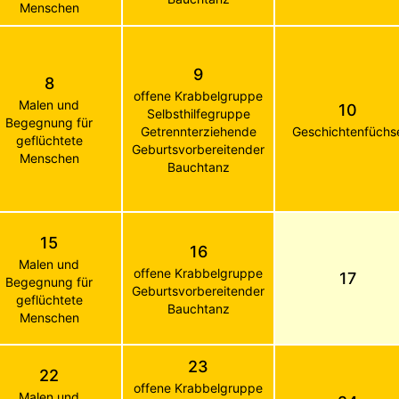
Menschen
9
8
offene Krabbelgruppe
Malen und
10
Selbsthilfegruppe
Begegnung für
Getrennterziehende
Geschichtenfüchs
geflüchtete
Geburtsvorbereitender
Menschen
Bauchtanz
15
16
Malen und
offene Krabbelgruppe
17
Begegnung für
Geburtsvorbereitender
geflüchtete
Bauchtanz
Menschen
23
22
offene Krabbelgruppe
Malen und