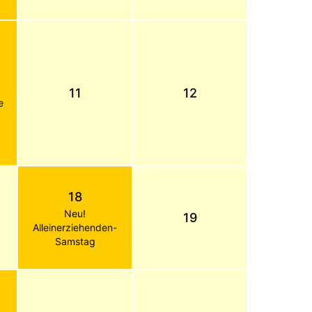
11
12
e
18
Neu!
19
Alleinerziehenden-
Samstag