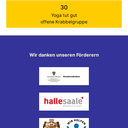
30
Yoga tut gut
offene Krabbelgruppe
Wir danken unseren Förderern