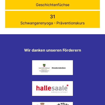
Geschichtenfüchse
31
Schwangerenyoga - Präventionskurs
Wir danken unseren Förderern