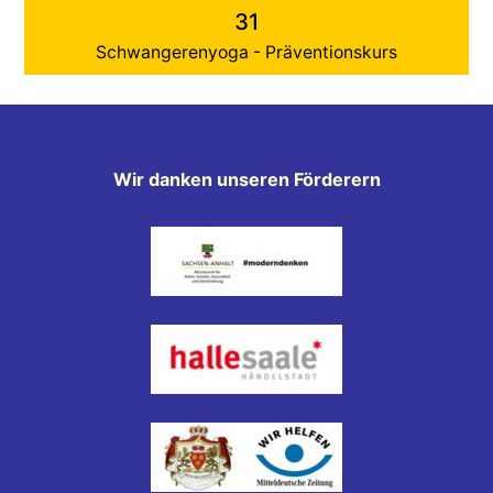
31
Schwangerenyoga - Präventionskurs
Wir danken unseren Förderern