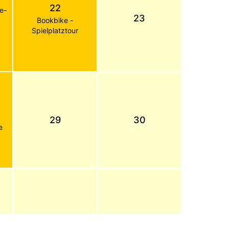
22
de-
23
Bookbike -
Spielplatztour
29
30
e