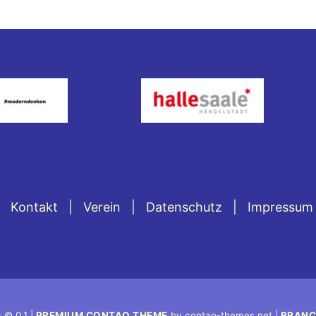
Kontakt
Verein
Datenschutz
Impressum
 © 0.1 |
PREMIUM CONTAO THEME
by contao-themes.net |
BRANC