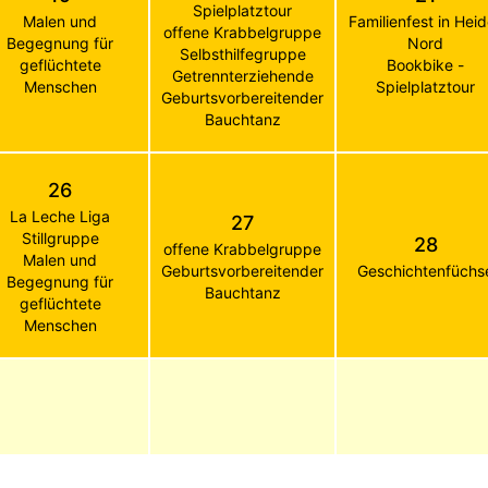
Spielplatztour
Malen und
Familienfest in Hei
offene Krabbelgruppe
Begegnung für
Nord
Selbsthilfegruppe
geflüchtete
Bookbike -
Getrennterziehende
Menschen
Spielplatztour
Geburtsvorbereitender
Bauchtanz
26
La Leche Liga
27
Stillgruppe
28
offene Krabbelgruppe
Malen und
Geburtsvorbereitender
Geschichtenfüchs
Begegnung für
Bauchtanz
geflüchtete
Menschen