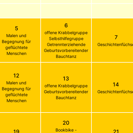
6
5
offene Krabbelgruppe
Malen und
7
Selbsthilfegruppe
Begegnung für
Getrennterziehende
Geschichtenfüchs
geflüchtete
Geburtsvorbereitender
Menschen
Bauchtanz
12
13
Malen und
14
offene Krabbelgruppe
Begegnung für
Geburtsvorbereitender
Geschichtenfüchs
geflüchtete
Bauchtanz
Menschen
20
Bookbike -
19
21