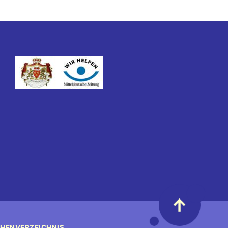
↑
HENVERZEICHNIS