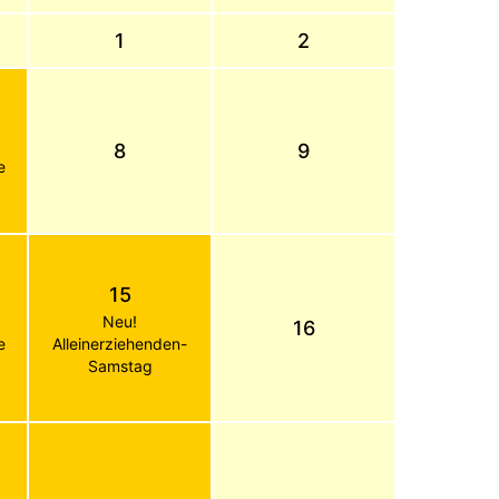
1
2
8
9
e
15
Neu!
16
e
Alleinerziehenden-
Samstag