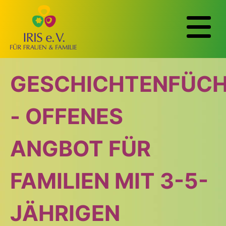
GESCHICHTENFÜC
OFFENE
OFFENE
- OFFENES
SPIELGRUPPE AB
KRABBELGRUPPE
ANGBOT FÜR
SOFORT DIENSTAG
FAMILIEN MIT 3-5-
NACHMITTAG
JÄHRIGEN