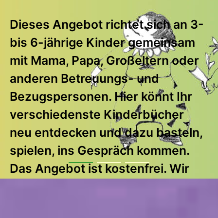
Dieses Angebot richtet sich an 3-
bis 6-jährige Kinder gemeinsam
mit Mama, Papa, Großeltern oder
anderen Betreuungs- und
Bezugspersonen. Hier könnt Ihr
dienstags und donnerstags
verschiedenste Kinderbücher
zwischen 9-12 Uhr
neu entdecken und dazu basteln,
spielen, ins Gespräch kommen.
Anmeldung nicht nötig
Das Angebot ist kostenfrei. Wir
freuen uns über eine Spende.
mehr erfahren
mehr erfahren
Termin: jeden Freitag zwischen